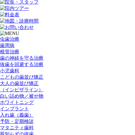
虫歯治療
歯周病
根管治療
歯の神経を守る治療
抜歯を回避する治療
小児歯科
こどもの歯並び矯正
大人の歯並び矯正
（インビザライン）
白い詰め物／被せ物
ホワイトニング
インプラント
入れ歯（義歯）
予防・定期検診
マタニティ歯科
親知らずの抜歯