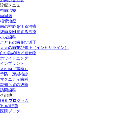
診療メニュー
虫歯治療
歯周病
根管治療
歯の神経を守る治療
抜歯を回避する治療
小児歯科
こどもの歯並び矯正
大人の歯並び矯正（インビザライン）
白い詰め物／被せ物
ホワイトニング
インプラント
入れ歯（義歯）
予防・定期検診
マタニティ歯科
親知らずの抜歯
訪問歯科
その他
QOLプログラム
3つの特徴
医院ブログ