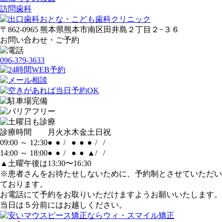
訪問歯科
〒862-0965 熊本県熊本市南区田井島２丁目２−３６
お問い合わせ・ご予約
096-379-3633
診療時間
月
火
水
木
金
土
日
祝
09:00 ～ 12:30
●
●
/
●
●
●
/
/
14:00 ～ 18:00
●
●
/
●
●
▲
/
/
▲土曜午後は13:30〜16:30
※
患者さんをお待たせしないために、予約制とさせていただい
ております。
お電話にて予約をお取りいただけますようお願いいたします。
当日は５分前にはお越しください。